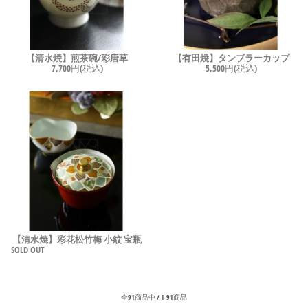
【清水焼】煎茶碗/彩唐草
【有田焼】タンブラーカップ
7,700円(税込)
5,500円(税込)
【清水焼】彩花松竹梅 小紋 宝瓶
SOLD OUT
全91商品中 / 1-91商品