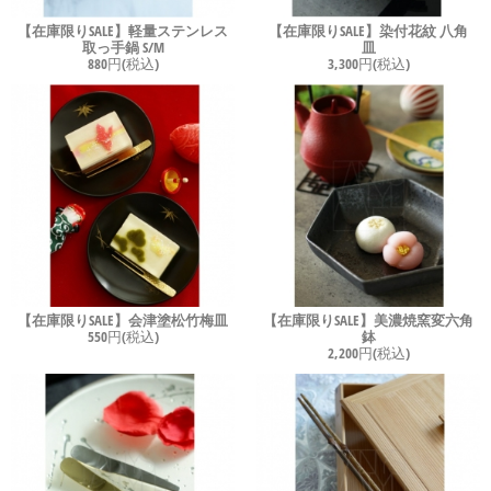
【在庫限りSALE】軽量ステンレス
【在庫限りSALE】染付花紋 八角
取っ手鍋 S/M
皿
880円(税込)
3,300円(税込)
【在庫限りSALE】会津塗松竹梅皿
【在庫限りSALE】美濃焼窯変六角
550円(税込)
鉢
2,200円(税込)