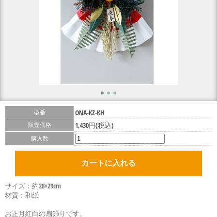
型番
ONA-KZ-KH
販売価格
1,430円(税込)
購入数
サイズ：約28×29cm
材質：和紙
お正月紅白の扇飾りです。