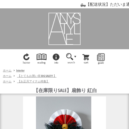
【配送状況】ただいま通常
ホーム
>
Interior
ホーム
>
【とてもお買い得 BIG SALE!!! 】
ホーム
>
【お正月アイテム特集】
【在庫限りSALE】扇飾り 紅白