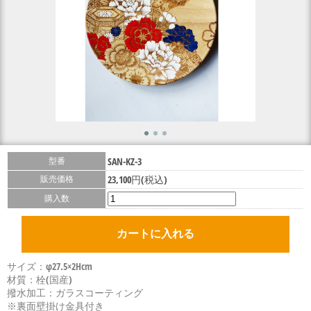
型番
SAN-KZ-3
販売価格
23,100円(税込)
購入数
サイズ：φ27.5×2Hcm
材質：栓(国産)
撥水加工：ガラスコーティング
※裏面壁掛け金具付き