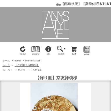
【配送状況】【夏季休暇 8/11-8/
ホーム
>
Interior
>
home decration
ホーム
>
【CULTIRE＆INTERIOR】
ホーム
>
【お正月アイテム特集】
【飾り皿】京友禅模様