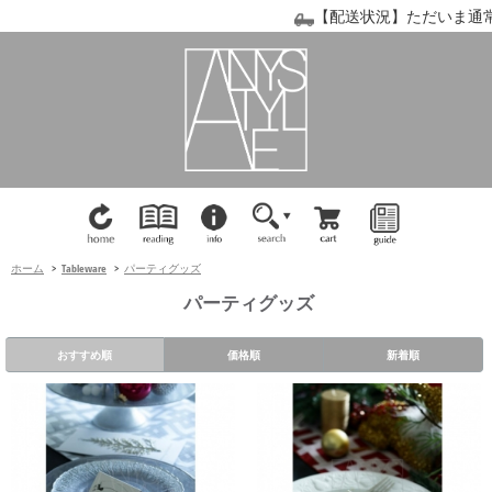
【配送状況】ただいま通常通
ホーム
>
Tableware
>
パーティグッズ
パーティグッズ
おすすめ順
価格順
新着順