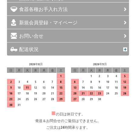
食器各種お手入れ方法
新規会員登録・マイページ
お問い合せ
配送状況
2026年8月
2026年9月
日
月
火
水
木
金
土
日
月
火
水
木
金
土
1
1
2
3
4
5
2
3
4
5
6
7
8
6
7
8
9
10
11
12
9
10
11
12
13
14
15
13
14
15
16
17
18
19
16
17
18
19
20
21
22
20
21
22
23
24
25
26
23
24
25
26
27
28
29
27
28
29
30
30
31
■
の日は休日です。
発送＆お問合せのご返信はできません。
ご注文は24時間承ります。