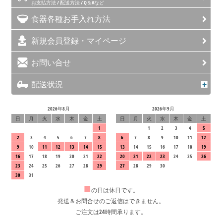
お支払方法 / 配送方法 / Q＆Aなど
食器各種お手入れ方法
新規会員登録・マイページ
お問い合せ
配送状況
2026年8月
2026年9月
日
月
火
水
木
金
土
日
月
火
水
木
金
土
1
1
2
3
4
5
2
3
4
5
6
7
8
6
7
8
9
10
11
12
9
10
11
12
13
14
15
13
14
15
16
17
18
19
16
17
18
19
20
21
22
20
21
22
23
24
25
26
23
24
25
26
27
28
29
27
28
29
30
30
31
■
の日は休日です。
発送＆お問合せのご返信はできません。
ご注文は24時間承ります。