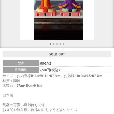
SOLD OUT
型番
MK-SA-2
販売価格
5,500円(税込)
サイズ：お内裏様H12.4×W11.1×D7.5cm、お雛様H10.6×W9.5×D7.7cm
材質：陶器
木製台：27cm×10cm×0.5cm
日本製
陶器の可愛い座雛飾りです。
お玄関や飾り棚に飾るのにちょうどよいサイズ。