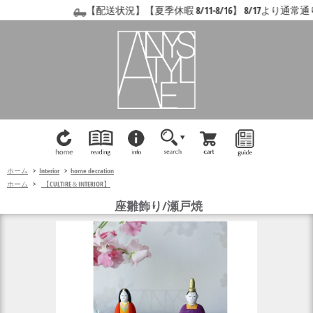
【配送状況】【夏季休暇 8/11-8/16】 8/17より
ホーム
>
Interior
>
home decration
ホーム
>
【CULTIRE＆INTERIOR】
座雛飾り/瀬戸焼